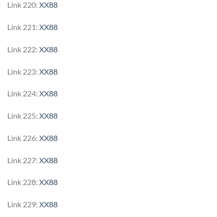
Link 220:
XX88
Link 221:
XX88
Link 222:
XX88
Link 223:
XX88
Link 224:
XX88
Link 225:
XX88
Link 226:
XX88
Link 227:
XX88
Link 228:
XX88
Link 229:
XX88