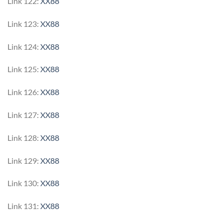
Link 122:
XX88
Link 123:
XX88
Link 124:
XX88
Link 125:
XX88
Link 126:
XX88
Link 127:
XX88
Link 128:
XX88
Link 129:
XX88
Link 130:
XX88
Link 131:
XX88