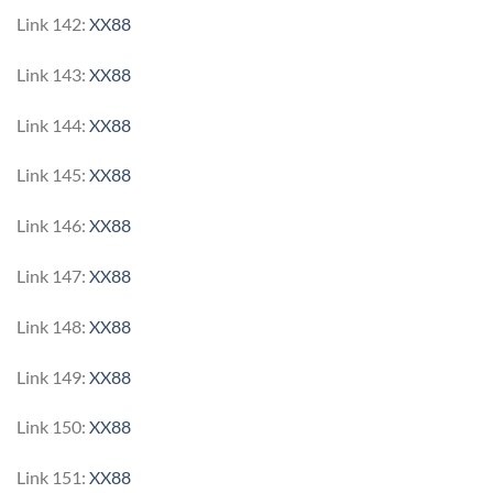
Link 142:
XX88
Link 143:
XX88
Link 144:
XX88
Link 145:
XX88
Link 146:
XX88
Link 147:
XX88
Link 148:
XX88
Link 149:
XX88
Link 150:
XX88
Link 151:
XX88