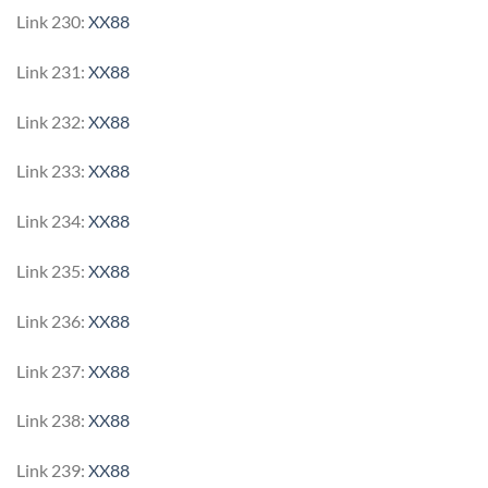
Link 230:
XX88
Link 231:
XX88
Link 232:
XX88
Link 233:
XX88
Link 234:
XX88
Link 235:
XX88
Link 236:
XX88
Link 237:
XX88
Link 238:
XX88
Link 239:
XX88