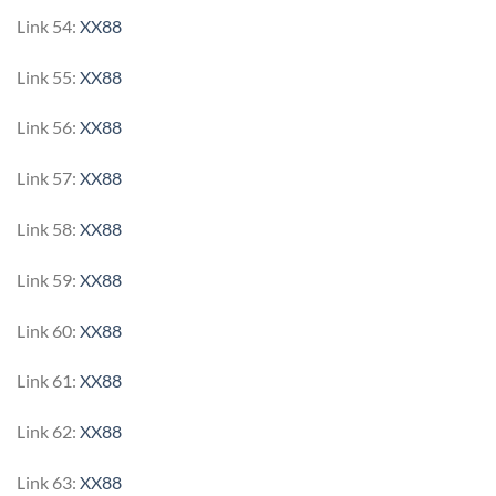
Link 54:
XX88
Link 55:
XX88
Link 56:
XX88
Link 57:
XX88
Link 58:
XX88
Link 59:
XX88
Link 60:
XX88
Link 61:
XX88
Link 62:
XX88
Link 63:
XX88