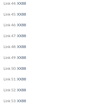
Link 44:
XX88
Link 45:
XX88
Link 46:
XX88
Link 47:
XX88
Link 48:
XX88
Link 49:
XX88
Link 50:
XX88
Link 51:
XX88
Link 52:
XX88
Link 53:
XX88