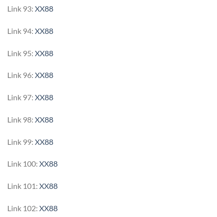
Link 93:
XX88
Link 94:
XX88
Link 95:
XX88
Link 96:
XX88
Link 97:
XX88
Link 98:
XX88
Link 99:
XX88
Link 100:
XX88
Link 101:
XX88
Link 102:
XX88