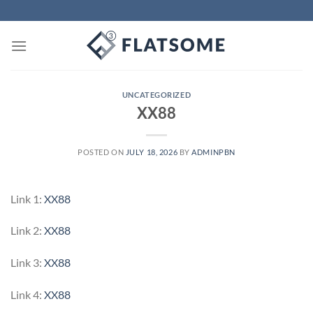
Skip
to
content
UNCATEGORIZED
XX88
POSTED ON
JULY 18, 2026
BY
ADMINPBN
Link 1:
XX88
Link 2:
XX88
Link 3:
XX88
Link 4:
XX88