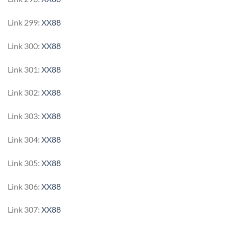
Link 299:
XX88
Link 300:
XX88
Link 301:
XX88
Link 302:
XX88
Link 303:
XX88
Link 304:
XX88
Link 305:
XX88
Link 306:
XX88
Link 307:
XX88