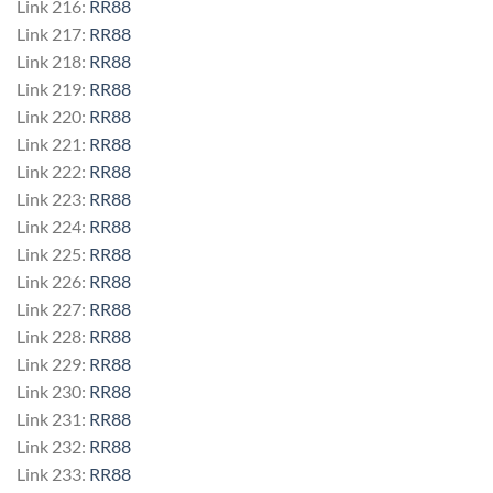
Link 216:
RR88
Link 217:
RR88
Link 218:
RR88
Link 219:
RR88
Link 220:
RR88
Link 221:
RR88
Link 222:
RR88
Link 223:
RR88
Link 224:
RR88
Link 225:
RR88
Link 226:
RR88
Link 227:
RR88
Link 228:
RR88
Link 229:
RR88
Link 230:
RR88
Link 231:
RR88
Link 232:
RR88
Link 233:
RR88