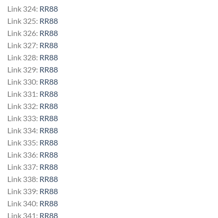
Link 324:
RR88
Link 325:
RR88
Link 326:
RR88
Link 327:
RR88
Link 328:
RR88
Link 329:
RR88
Link 330:
RR88
Link 331:
RR88
Link 332:
RR88
Link 333:
RR88
Link 334:
RR88
Link 335:
RR88
Link 336:
RR88
Link 337:
RR88
Link 338:
RR88
Link 339:
RR88
Link 340:
RR88
Link 341:
RR88