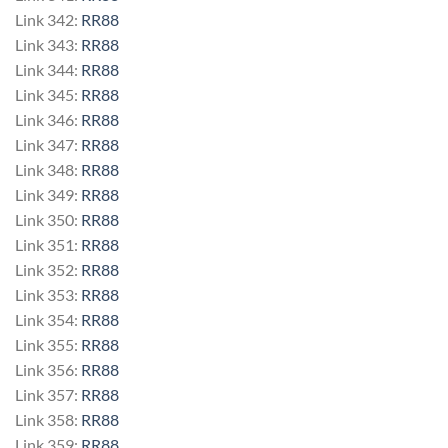
Link 342:
RR88
Link 343:
RR88
Link 344:
RR88
Link 345:
RR88
Link 346:
RR88
Link 347:
RR88
Link 348:
RR88
Link 349:
RR88
Link 350:
RR88
Link 351:
RR88
Link 352:
RR88
Link 353:
RR88
Link 354:
RR88
Link 355:
RR88
Link 356:
RR88
Link 357:
RR88
Link 358:
RR88
Link 359:
RR88