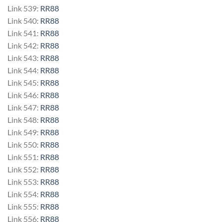
Link 539:
RR88
Link 540:
RR88
Link 541:
RR88
Link 542:
RR88
Link 543:
RR88
Link 544:
RR88
Link 545:
RR88
Link 546:
RR88
Link 547:
RR88
Link 548:
RR88
Link 549:
RR88
Link 550:
RR88
Link 551:
RR88
Link 552:
RR88
Link 553:
RR88
Link 554:
RR88
Link 555:
RR88
Link 556:
RR88