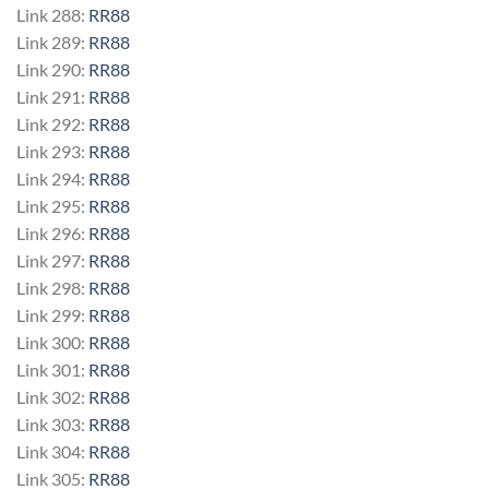
Link 288:
RR88
Link 289:
RR88
Link 290:
RR88
Link 291:
RR88
Link 292:
RR88
Link 293:
RR88
Link 294:
RR88
Link 295:
RR88
Link 296:
RR88
Link 297:
RR88
Link 298:
RR88
Link 299:
RR88
Link 300:
RR88
Link 301:
RR88
Link 302:
RR88
Link 303:
RR88
Link 304:
RR88
Link 305:
RR88