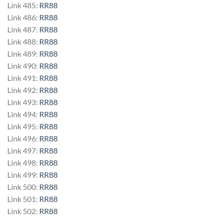
Link 485:
RR88
Link 486:
RR88
Link 487:
RR88
Link 488:
RR88
Link 489:
RR88
Link 490:
RR88
Link 491:
RR88
Link 492:
RR88
Link 493:
RR88
Link 494:
RR88
Link 495:
RR88
Link 496:
RR88
Link 497:
RR88
Link 498:
RR88
Link 499:
RR88
Link 500:
RR88
Link 501:
RR88
Link 502:
RR88