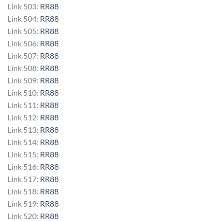
Link 503:
RR88
Link 504:
RR88
Link 505:
RR88
Link 506:
RR88
Link 507:
RR88
Link 508:
RR88
Link 509:
RR88
Link 510:
RR88
Link 511:
RR88
Link 512:
RR88
Link 513:
RR88
Link 514:
RR88
Link 515:
RR88
Link 516:
RR88
Link 517:
RR88
Link 518:
RR88
Link 519:
RR88
Link 520:
RR88