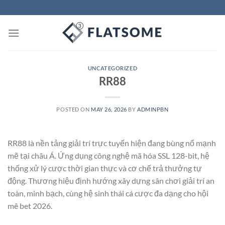
Skip
to
content
UNCATEGORIZED
RR88
POSTED ON
MAY 26, 2026
BY
ADMINPBN
RR88 là nền tảng giải trí trực tuyến hiện đang bùng nổ mạnh
mẽ tại châu Á. Ứng dụng công nghệ mã hóa SSL 128-bit, hệ
thống xử lý cược thời gian thực và cơ chế trả thưởng tự
động. Thương hiệu định hướng xây dựng sân chơi giải trí an
toàn, minh bạch, cùng hệ sinh thái cá cược đa dạng cho hội
mê bet 2026.