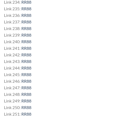
Link 234:
RR88
Link 235:
RR88
Link 236:
RR88
Link 237:
RR88
Link 238:
RR88
Link 239:
RR88
Link 240:
RR88
Link 241:
RR88
Link 242:
RR88
Link 243:
RR88
Link 244:
RR88
Link 245:
RR88
Link 246:
RR88
Link 247:
RR88
Link 248:
RR88
Link 249:
RR88
Link 250:
RR88
Link 251:
RR88