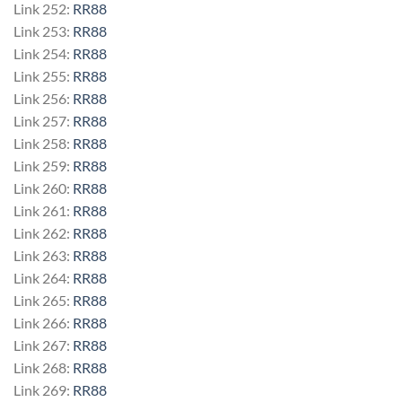
Link 252:
RR88
Link 253:
RR88
Link 254:
RR88
Link 255:
RR88
Link 256:
RR88
Link 257:
RR88
Link 258:
RR88
Link 259:
RR88
Link 260:
RR88
Link 261:
RR88
Link 262:
RR88
Link 263:
RR88
Link 264:
RR88
Link 265:
RR88
Link 266:
RR88
Link 267:
RR88
Link 268:
RR88
Link 269:
RR88