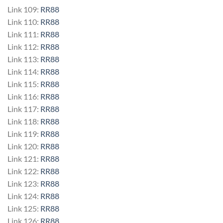
Link 109:
RR88
Link 110:
RR88
Link 111:
RR88
Link 112:
RR88
Link 113:
RR88
Link 114:
RR88
Link 115:
RR88
Link 116:
RR88
Link 117:
RR88
Link 118:
RR88
Link 119:
RR88
Link 120:
RR88
Link 121:
RR88
Link 122:
RR88
Link 123:
RR88
Link 124:
RR88
Link 125:
RR88
Link 126:
RR88