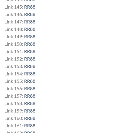
Link 145:
RR88
Link 146:
RR88
Link 147:
RR88
Link 148:
RR88
Link 149:
RR88
Link 150:
RR88
Link 151:
RR88
Link 152:
RR88
Link 153:
RR88
Link 154:
RR88
Link 155:
RR88
Link 156:
RR88
Link 157:
RR88
Link 158:
RR88
Link 159:
RR88
Link 160:
RR88
Link 161:
RR88
Link 162:
RR88