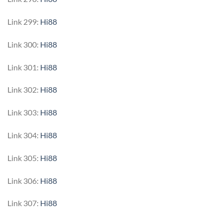
Link 299:
Hi88
Link 300:
Hi88
Link 301:
Hi88
Link 302:
Hi88
Link 303:
Hi88
Link 304:
Hi88
Link 305:
Hi88
Link 306:
Hi88
Link 307:
Hi88