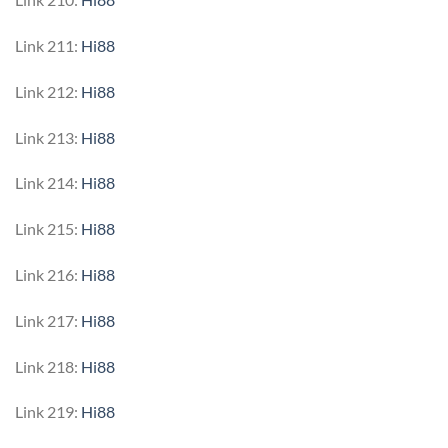
Link 211:
Hi88
Link 212:
Hi88
Link 213:
Hi88
Link 214:
Hi88
Link 215:
Hi88
Link 216:
Hi88
Link 217:
Hi88
Link 218:
Hi88
Link 219:
Hi88