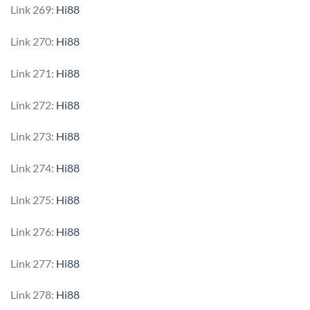
Link 269:
Hi88
Link 270:
Hi88
Link 271:
Hi88
Link 272:
Hi88
Link 273:
Hi88
Link 274:
Hi88
Link 275:
Hi88
Link 276:
Hi88
Link 277:
Hi88
Link 278:
Hi88