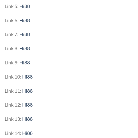
Link 5:
Hi88
Link 6:
Hi88
Link 7:
Hi88
Link 8:
Hi88
Link 9:
Hi88
Link 10:
Hi88
Link 11:
Hi88
Link 12:
Hi88
Link 13:
Hi88
Link 14:
Hi88