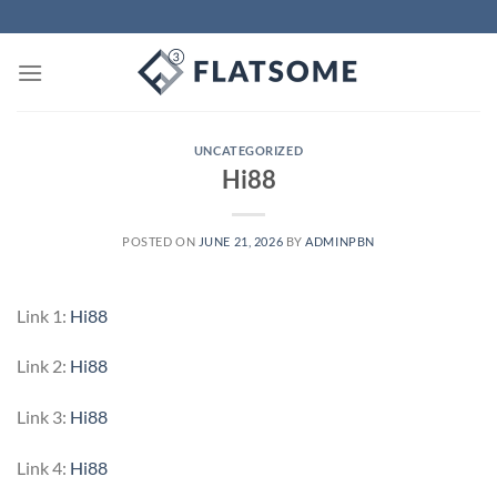
Skip
to
content
UNCATEGORIZED
Hi88
POSTED ON
JUNE 21, 2026
BY
ADMINPBN
Link 1:
Hi88
Link 2:
Hi88
Link 3:
Hi88
Link 4:
Hi88