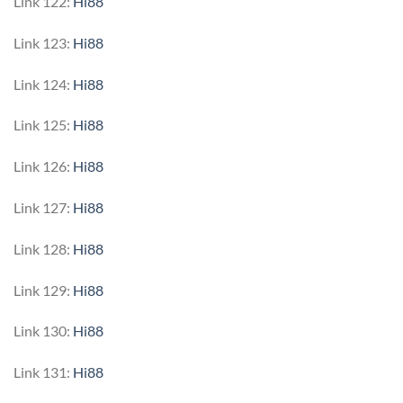
Link 122:
Hi88
Link 123:
Hi88
Link 124:
Hi88
Link 125:
Hi88
Link 126:
Hi88
Link 127:
Hi88
Link 128:
Hi88
Link 129:
Hi88
Link 130:
Hi88
Link 131:
Hi88