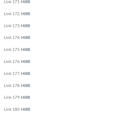
Link 171:
Hi88
Link 172:
Hi88
Link 173:
Hi88
Link 174:
Hi88
Link 175:
Hi88
Link 176:
Hi88
Link 177:
Hi88
Link 178:
Hi88
Link 179:
Hi88
Link 180:
Hi88