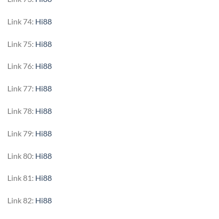
Link 74:
Hi88
Link 75:
Hi88
Link 76:
Hi88
Link 77:
Hi88
Link 78:
Hi88
Link 79:
Hi88
Link 80:
Hi88
Link 81:
Hi88
Link 82:
Hi88