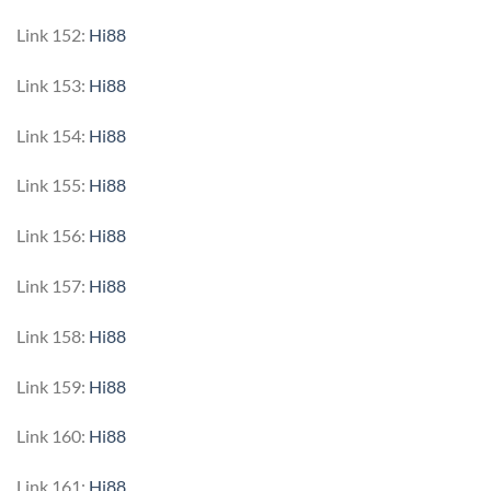
Link 152:
Hi88
Link 153:
Hi88
Link 154:
Hi88
Link 155:
Hi88
Link 156:
Hi88
Link 157:
Hi88
Link 158:
Hi88
Link 159:
Hi88
Link 160:
Hi88
Link 161:
Hi88