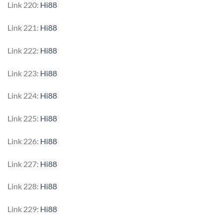
Link 220:
Hi88
Link 221:
Hi88
Link 222:
Hi88
Link 223:
Hi88
Link 224:
Hi88
Link 225:
Hi88
Link 226:
Hi88
Link 227:
Hi88
Link 228:
Hi88
Link 229:
Hi88