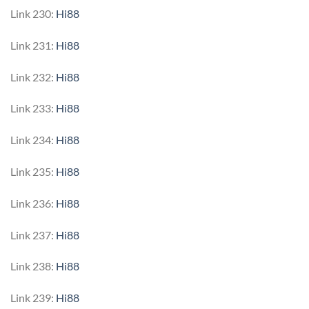
Link 230:
Hi88
Link 231:
Hi88
Link 232:
Hi88
Link 233:
Hi88
Link 234:
Hi88
Link 235:
Hi88
Link 236:
Hi88
Link 237:
Hi88
Link 238:
Hi88
Link 239:
Hi88