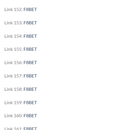
Link 152:
F8BET
Link 153:
F8BET
Link 154:
F8BET
Link 155:
F8BET
Link 156:
F8BET
Link 157:
F8BET
Link 158:
F8BET
Link 159:
F8BET
Link 160:
F8BET
Link 161:
F8BET