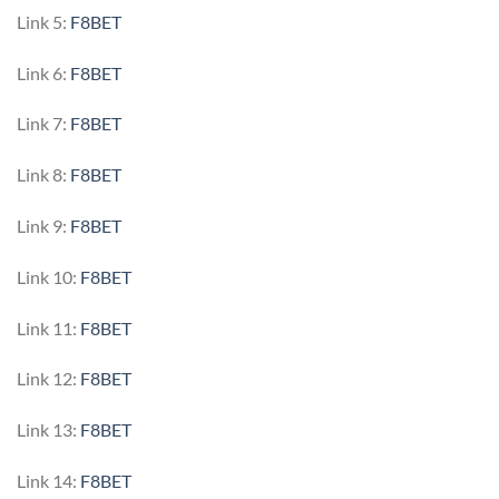
Link 5:
F8BET
Link 6:
F8BET
Link 7:
F8BET
Link 8:
F8BET
Link 9:
F8BET
Link 10:
F8BET
Link 11:
F8BET
Link 12:
F8BET
Link 13:
F8BET
Link 14:
F8BET