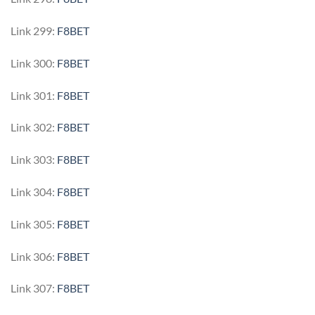
Link 299:
F8BET
Link 300:
F8BET
Link 301:
F8BET
Link 302:
F8BET
Link 303:
F8BET
Link 304:
F8BET
Link 305:
F8BET
Link 306:
F8BET
Link 307:
F8BET