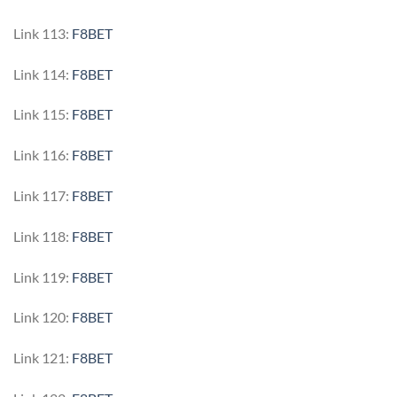
Link 113:
F8BET
Link 114:
F8BET
Link 115:
F8BET
Link 116:
F8BET
Link 117:
F8BET
Link 118:
F8BET
Link 119:
F8BET
Link 120:
F8BET
Link 121:
F8BET