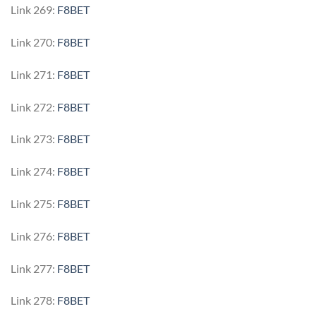
Link 269:
F8BET
Link 270:
F8BET
Link 271:
F8BET
Link 272:
F8BET
Link 273:
F8BET
Link 274:
F8BET
Link 275:
F8BET
Link 276:
F8BET
Link 277:
F8BET
Link 278:
F8BET