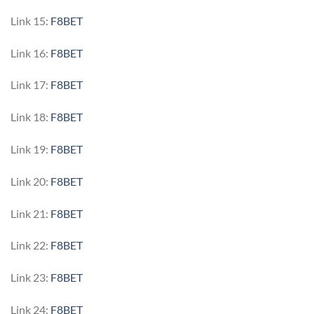
Link 15:
F8BET
Link 16:
F8BET
Link 17:
F8BET
Link 18:
F8BET
Link 19:
F8BET
Link 20:
F8BET
Link 21:
F8BET
Link 22:
F8BET
Link 23:
F8BET
Link 24:
F8BET