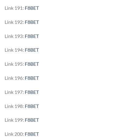
Link 191:
F8BET
Link 192:
F8BET
Link 193:
F8BET
Link 194:
F8BET
Link 195:
F8BET
Link 196:
F8BET
Link 197:
F8BET
Link 198:
F8BET
Link 199:
F8BET
Link 200:
F8BET