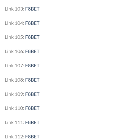
Link 103:
F8BET
Link 104:
F8BET
Link 105:
F8BET
Link 106:
F8BET
Link 107:
F8BET
Link 108:
F8BET
Link 109:
F8BET
Link 110:
F8BET
Link 111:
F8BET
Link 112:
F8BET