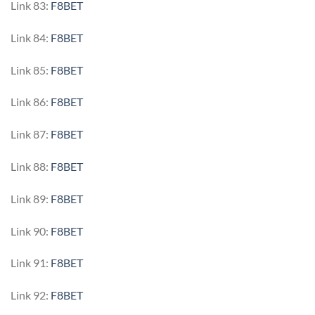
Link 83:
F8BET
Link 84:
F8BET
Link 85:
F8BET
Link 86:
F8BET
Link 87:
F8BET
Link 88:
F8BET
Link 89:
F8BET
Link 90:
F8BET
Link 91:
F8BET
Link 92:
F8BET