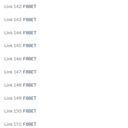
Link 142:
F8BET
Link 143:
F8BET
Link 144:
F8BET
Link 145:
F8BET
Link 146:
F8BET
Link 147:
F8BET
Link 148:
F8BET
Link 149:
F8BET
Link 150:
F8BET
Link 151:
F8BET