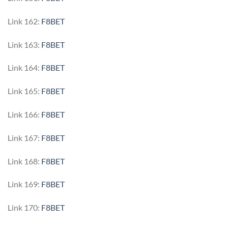
Link 162:
F8BET
Link 163:
F8BET
Link 164:
F8BET
Link 165:
F8BET
Link 166:
F8BET
Link 167:
F8BET
Link 168:
F8BET
Link 169:
F8BET
Link 170:
F8BET