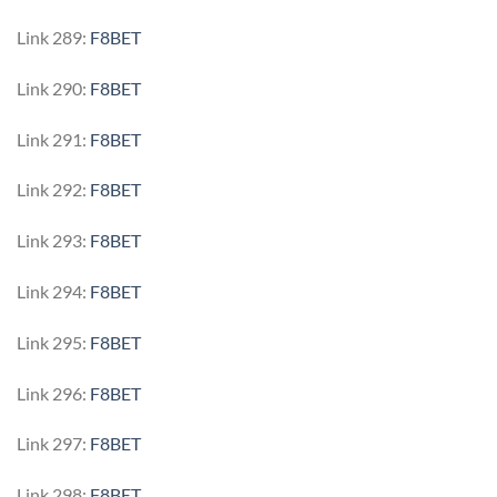
Link 289:
F8BET
Link 290:
F8BET
Link 291:
F8BET
Link 292:
F8BET
Link 293:
F8BET
Link 294:
F8BET
Link 295:
F8BET
Link 296:
F8BET
Link 297:
F8BET
Link 298:
F8BET