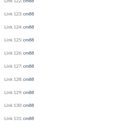
Link 122:
cm88
Link 123:
cm88
Link 124:
cm88
Link 125:
cm88
Link 126:
cm88
Link 127:
cm88
Link 128:
cm88
Link 129:
cm88
Link 130:
cm88
Link 131:
cm88