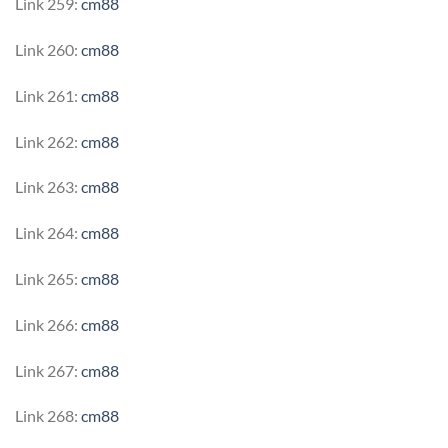
Link 259:
cm88
Link 260:
cm88
Link 261:
cm88
Link 262:
cm88
Link 263:
cm88
Link 264:
cm88
Link 265:
cm88
Link 266:
cm88
Link 267:
cm88
Link 268:
cm88