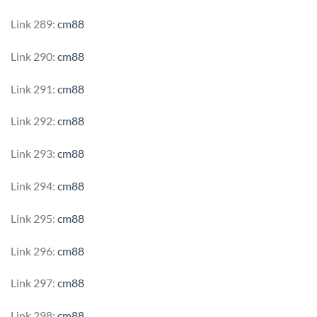
Link 289:
cm88
Link 290:
cm88
Link 291:
cm88
Link 292:
cm88
Link 293:
cm88
Link 294:
cm88
Link 295:
cm88
Link 296:
cm88
Link 297:
cm88
Link 298:
cm88