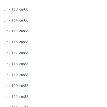
Link 113:
cm88
Link 114:
cm88
Link 115:
cm88
Link 116:
cm88
Link 117:
cm88
Link 118:
cm88
Link 119:
cm88
Link 120:
cm88
Link 121:
cm88