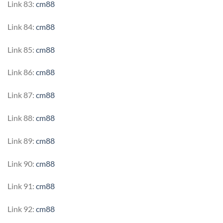
Link 83:
cm88
Link 84:
cm88
Link 85:
cm88
Link 86:
cm88
Link 87:
cm88
Link 88:
cm88
Link 89:
cm88
Link 90:
cm88
Link 91:
cm88
Link 92:
cm88