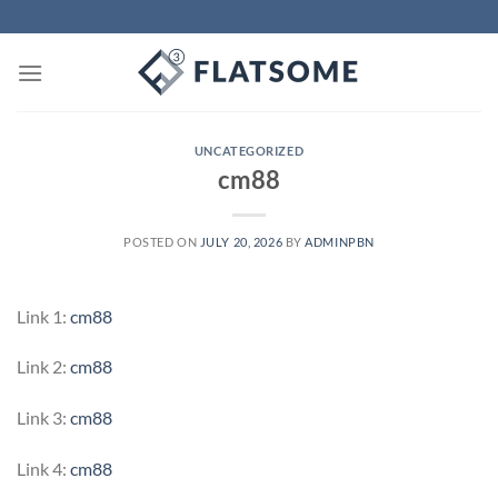
Skip
to
content
UNCATEGORIZED
cm88
POSTED ON
JULY 20, 2026
BY
ADMINPBN
Link 1:
cm88
Link 2:
cm88
Link 3:
cm88
Link 4:
cm88