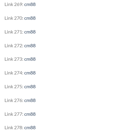
Link 269:
cm88
Link 270:
cm88
Link 271:
cm88
Link 272:
cm88
Link 273:
cm88
Link 274:
cm88
Link 275:
cm88
Link 276:
cm88
Link 277:
cm88
Link 278:
cm88