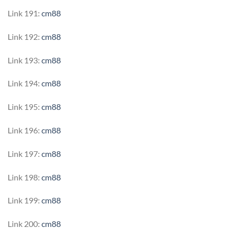
Link 191:
cm88
Link 192:
cm88
Link 193:
cm88
Link 194:
cm88
Link 195:
cm88
Link 196:
cm88
Link 197:
cm88
Link 198:
cm88
Link 199:
cm88
Link 200:
cm88