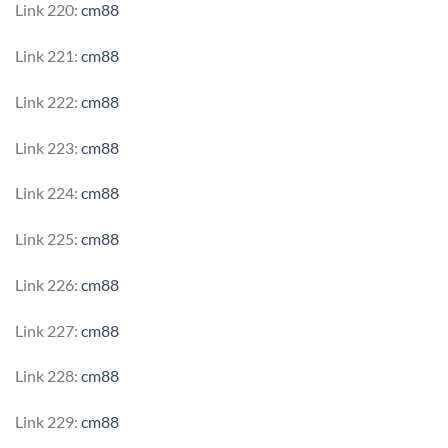
Link 220:
cm88
Link 221:
cm88
Link 222:
cm88
Link 223:
cm88
Link 224:
cm88
Link 225:
cm88
Link 226:
cm88
Link 227:
cm88
Link 228:
cm88
Link 229:
cm88