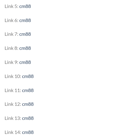
Link 5:
cm88
Link 6:
cm88
Link 7:
cm88
Link 8:
cm88
Link 9:
cm88
Link 10:
cm88
Link 11:
cm88
Link 12:
cm88
Link 13:
cm88
Link 14:
cm88