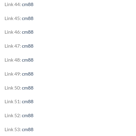
Link 44:
cm88
Link 45:
cm88
Link 46:
cm88
Link 47:
cm88
Link 48:
cm88
Link 49:
cm88
Link 50:
cm88
Link 51:
cm88
Link 52:
cm88
Link 53:
cm88