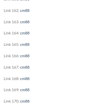
Link 162:
cm88
Link 163:
cm88
Link 164:
cm88
Link 165:
cm88
Link 166:
cm88
Link 167:
cm88
Link 168:
cm88
Link 169:
cm88
Link 170:
cm88