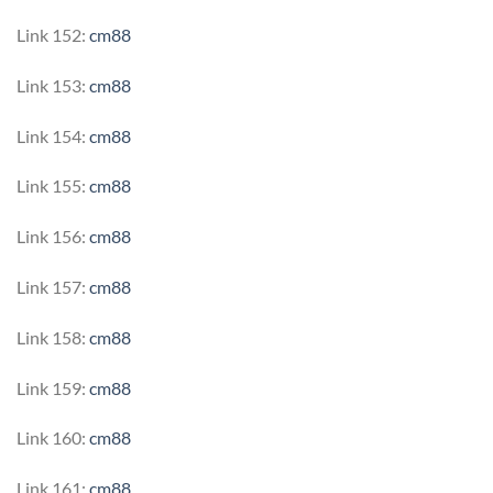
Link 152:
cm88
Link 153:
cm88
Link 154:
cm88
Link 155:
cm88
Link 156:
cm88
Link 157:
cm88
Link 158:
cm88
Link 159:
cm88
Link 160:
cm88
Link 161:
cm88