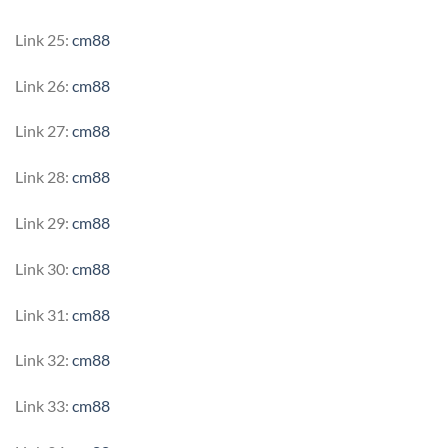
Link 25:
cm88
Link 26:
cm88
Link 27:
cm88
Link 28:
cm88
Link 29:
cm88
Link 30:
cm88
Link 31:
cm88
Link 32:
cm88
Link 33:
cm88