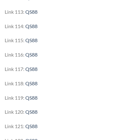
Link 113:
QS88
Link 114:
QS88
Link 115:
QS88
Link 116:
QS88
Link 117:
QS88
Link 118:
QS88
Link 119:
QS88
Link 120:
QS88
Link 121:
QS88