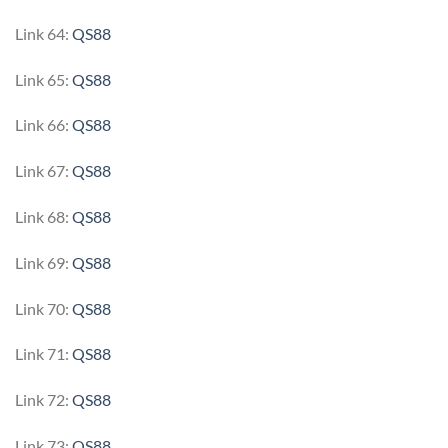
Link 64:
QS88
Link 65:
QS88
Link 66:
QS88
Link 67:
QS88
Link 68:
QS88
Link 69:
QS88
Link 70:
QS88
Link 71:
QS88
Link 72:
QS88
Link 73:
QS88