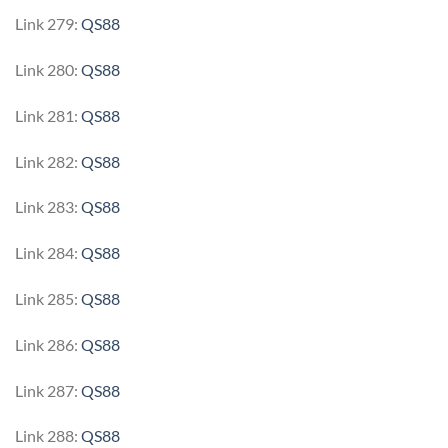
Link 279:
QS88
Link 280:
QS88
Link 281:
QS88
Link 282:
QS88
Link 283:
QS88
Link 284:
QS88
Link 285:
QS88
Link 286:
QS88
Link 287:
QS88
Link 288:
QS88