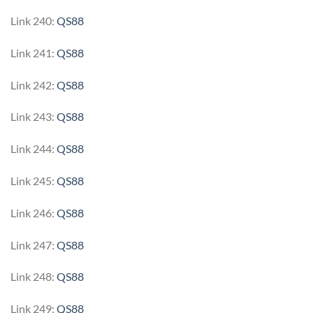
Link 240:
QS88
Link 241:
QS88
Link 242:
QS88
Link 243:
QS88
Link 244:
QS88
Link 245:
QS88
Link 246:
QS88
Link 247:
QS88
Link 248:
QS88
Link 249:
QS88