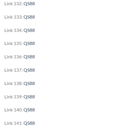
Link 132:
QS88
Link 133:
QS88
Link 134:
QS88
Link 135:
QS88
Link 136:
QS88
Link 137:
QS88
Link 138:
QS88
Link 139:
QS88
Link 140:
QS88
Link 141:
QS88