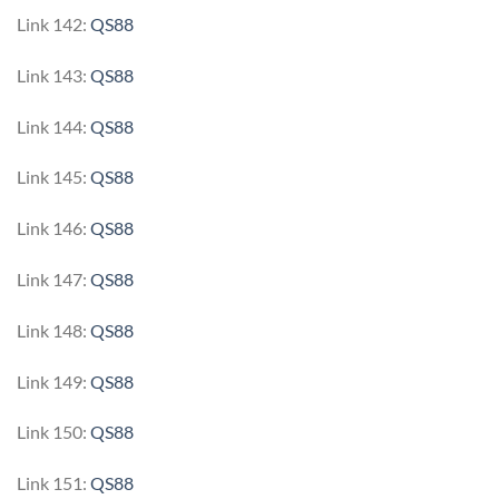
Link 142:
QS88
Link 143:
QS88
Link 144:
QS88
Link 145:
QS88
Link 146:
QS88
Link 147:
QS88
Link 148:
QS88
Link 149:
QS88
Link 150:
QS88
Link 151:
QS88