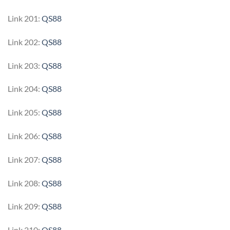
Link 201:
QS88
Link 202:
QS88
Link 203:
QS88
Link 204:
QS88
Link 205:
QS88
Link 206:
QS88
Link 207:
QS88
Link 208:
QS88
Link 209:
QS88
Link 210:
QS88