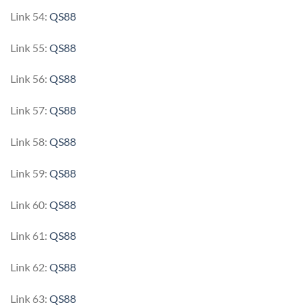
Link 54:
QS88
Link 55:
QS88
Link 56:
QS88
Link 57:
QS88
Link 58:
QS88
Link 59:
QS88
Link 60:
QS88
Link 61:
QS88
Link 62:
QS88
Link 63:
QS88