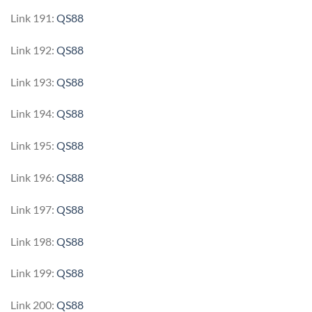
Link 191:
QS88
Link 192:
QS88
Link 193:
QS88
Link 194:
QS88
Link 195:
QS88
Link 196:
QS88
Link 197:
QS88
Link 198:
QS88
Link 199:
QS88
Link 200:
QS88