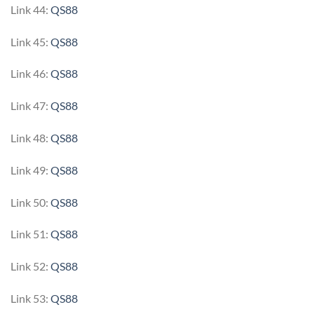
Link 44:
QS88
Link 45:
QS88
Link 46:
QS88
Link 47:
QS88
Link 48:
QS88
Link 49:
QS88
Link 50:
QS88
Link 51:
QS88
Link 52:
QS88
Link 53:
QS88