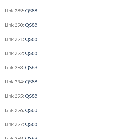
Link 289:
QS88
Link 290:
QS88
Link 291:
QS88
Link 292:
QS88
Link 293:
QS88
Link 294:
QS88
Link 295:
QS88
Link 296:
QS88
Link 297:
QS88
Link 298:
QS88