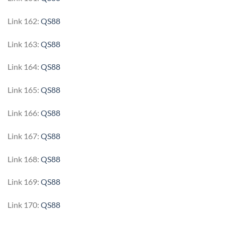
Link 162:
QS88
Link 163:
QS88
Link 164:
QS88
Link 165:
QS88
Link 166:
QS88
Link 167:
QS88
Link 168:
QS88
Link 169:
QS88
Link 170:
QS88