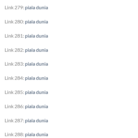
Link 279:
piala dunia
Link 280:
piala dunia
Link 281:
piala dunia
Link 282:
piala dunia
Link 283:
piala dunia
Link 284:
piala dunia
Link 285:
piala dunia
Link 286:
piala dunia
Link 287:
piala dunia
Link 288:
piala dunia