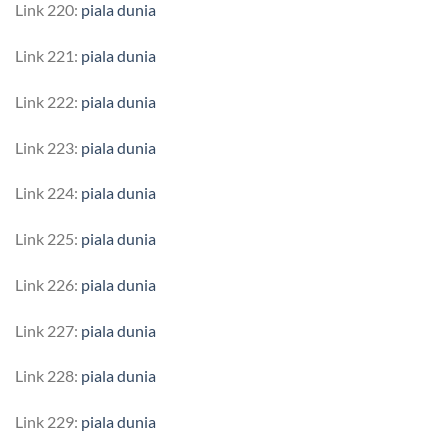
Link 220:
piala dunia
Link 221:
piala dunia
Link 222:
piala dunia
Link 223:
piala dunia
Link 224:
piala dunia
Link 225:
piala dunia
Link 226:
piala dunia
Link 227:
piala dunia
Link 228:
piala dunia
Link 229:
piala dunia