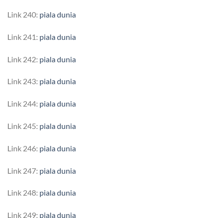
Link 240:
piala dunia
Link 241:
piala dunia
Link 242:
piala dunia
Link 243:
piala dunia
Link 244:
piala dunia
Link 245:
piala dunia
Link 246:
piala dunia
Link 247:
piala dunia
Link 248:
piala dunia
Link 249:
piala dunia