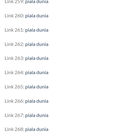
Link 259:
piala dunia
Link 260:
piala dunia
Link 261:
piala dunia
Link 262:
piala dunia
Link 263:
piala dunia
Link 264:
piala dunia
Link 265:
piala dunia
Link 266:
piala dunia
Link 267:
piala dunia
Link 268:
piala dunia