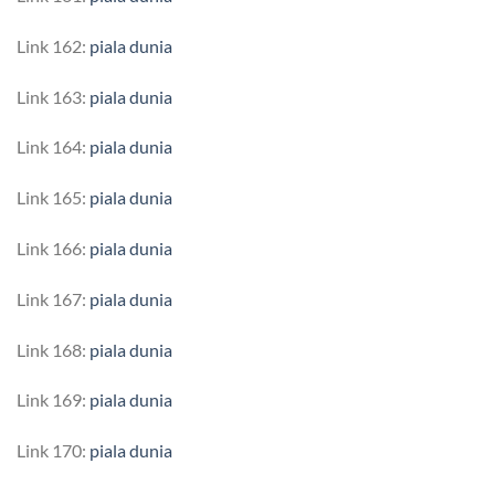
Link 162:
piala dunia
Link 163:
piala dunia
Link 164:
piala dunia
Link 165:
piala dunia
Link 166:
piala dunia
Link 167:
piala dunia
Link 168:
piala dunia
Link 169:
piala dunia
Link 170:
piala dunia