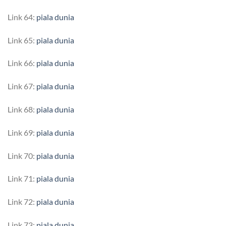
Link 64:
piala dunia
Link 65:
piala dunia
Link 66:
piala dunia
Link 67:
piala dunia
Link 68:
piala dunia
Link 69:
piala dunia
Link 70:
piala dunia
Link 71:
piala dunia
Link 72:
piala dunia
Link 73:
piala dunia