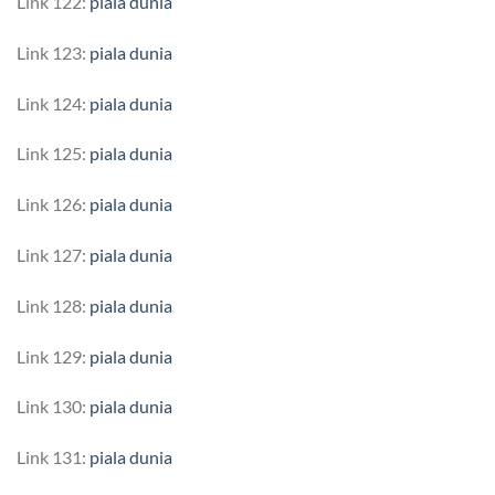
Link 122:
piala dunia
Link 123:
piala dunia
Link 124:
piala dunia
Link 125:
piala dunia
Link 126:
piala dunia
Link 127:
piala dunia
Link 128:
piala dunia
Link 129:
piala dunia
Link 130:
piala dunia
Link 131:
piala dunia