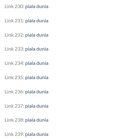
Link 230:
piala dunia
Link 231:
piala dunia
Link 232:
piala dunia
Link 233:
piala dunia
Link 234:
piala dunia
Link 235:
piala dunia
Link 236:
piala dunia
Link 237:
piala dunia
Link 238:
piala dunia
Link 239:
piala dunia