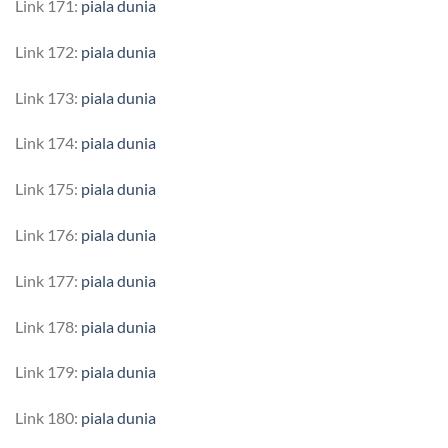
Link 171:
piala dunia
Link 172:
piala dunia
Link 173:
piala dunia
Link 174:
piala dunia
Link 175:
piala dunia
Link 176:
piala dunia
Link 177:
piala dunia
Link 178:
piala dunia
Link 179:
piala dunia
Link 180:
piala dunia