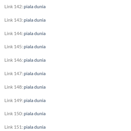
Link 142:
piala dunia
Link 143:
piala dunia
Link 144:
piala dunia
Link 145:
piala dunia
Link 146:
piala dunia
Link 147:
piala dunia
Link 148:
piala dunia
Link 149:
piala dunia
Link 150:
piala dunia
Link 151:
piala dunia