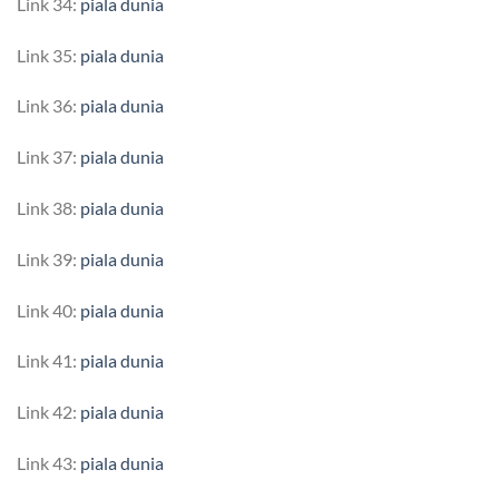
Link 34:
piala dunia
Link 35:
piala dunia
Link 36:
piala dunia
Link 37:
piala dunia
Link 38:
piala dunia
Link 39:
piala dunia
Link 40:
piala dunia
Link 41:
piala dunia
Link 42:
piala dunia
Link 43:
piala dunia