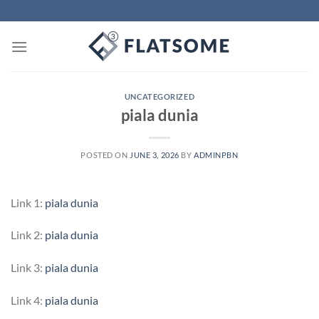
Skip
to
content
UNCATEGORIZED
piala dunia
POSTED ON
JUNE 3, 2026
BY
ADMINPBN
Link 1:
piala dunia
Link 2:
piala dunia
Link 3:
piala dunia
Link 4:
piala dunia