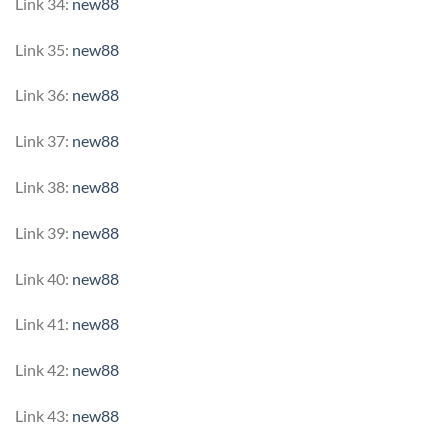
Link 34:
new88
Link 35:
new88
Link 36:
new88
Link 37:
new88
Link 38:
new88
Link 39:
new88
Link 40:
new88
Link 41:
new88
Link 42:
new88
Link 43:
new88