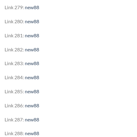
Link 279:
new88
Link 280:
new88
Link 281:
new88
Link 282:
new88
Link 283:
new88
Link 284:
new88
Link 285:
new88
Link 286:
new88
Link 287:
new88
Link 288:
new88