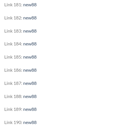
Link 181:
new88
Link 182:
new88
Link 183:
new88
Link 184:
new88
Link 185:
new88
Link 186:
new88
Link 187:
new88
Link 188:
new88
Link 189:
new88
Link 190:
new88