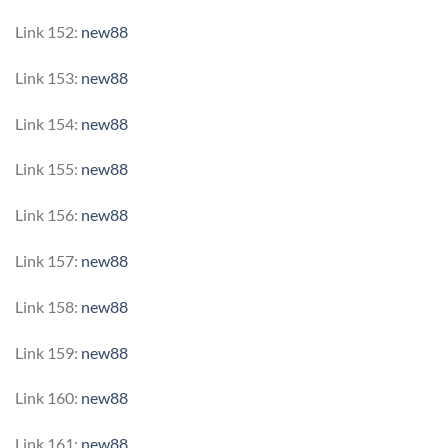
Link 152:
new88
Link 153:
new88
Link 154:
new88
Link 155:
new88
Link 156:
new88
Link 157:
new88
Link 158:
new88
Link 159:
new88
Link 160:
new88
Link 161:
new88