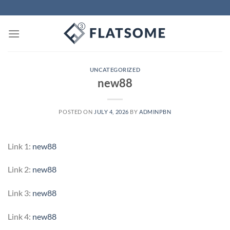
Skip
to
content
UNCATEGORIZED
new88
POSTED ON
JULY 4, 2026
BY
ADMINPBN
Link 1:
new88
Link 2:
new88
Link 3:
new88
Link 4:
new88