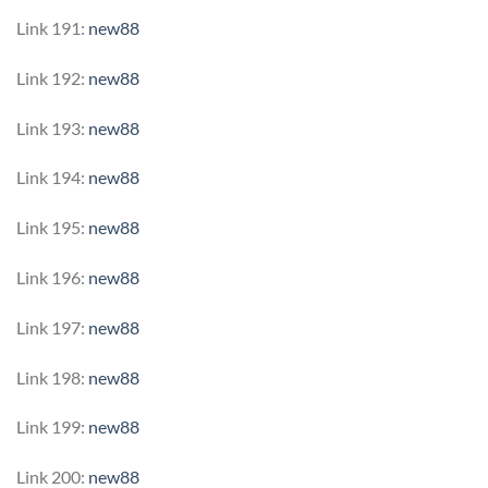
Link 191:
new88
Link 192:
new88
Link 193:
new88
Link 194:
new88
Link 195:
new88
Link 196:
new88
Link 197:
new88
Link 198:
new88
Link 199:
new88
Link 200:
new88