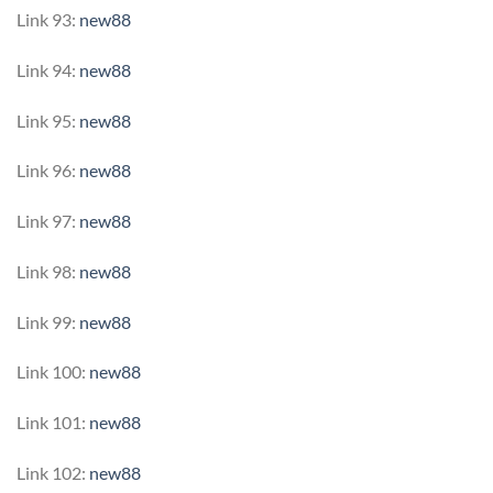
Link 93:
new88
Link 94:
new88
Link 95:
new88
Link 96:
new88
Link 97:
new88
Link 98:
new88
Link 99:
new88
Link 100:
new88
Link 101:
new88
Link 102:
new88