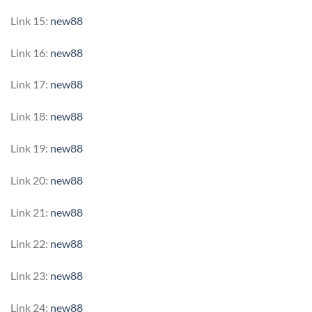
Link 15:
new88
Link 16:
new88
Link 17:
new88
Link 18:
new88
Link 19:
new88
Link 20:
new88
Link 21:
new88
Link 22:
new88
Link 23:
new88
Link 24:
new88