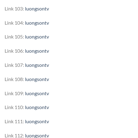
Link 103:
luongsontv
Link 104:
luongsontv
Link 105:
luongsontv
Link 106:
luongsontv
Link 107:
luongsontv
Link 108:
luongsontv
Link 109:
luongsontv
Link 110:
luongsontv
Link 111:
luongsontv
Link 112:
luongsontv