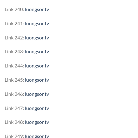
Link 240:
luongsontv
Link 241:
luongsontv
Link 242:
luongsontv
Link 243:
luongsontv
Link 244:
luongsontv
Link 245:
luongsontv
Link 246:
luongsontv
Link 247:
luongsontv
Link 248:
luongsontv
Link 249:
luongsontv