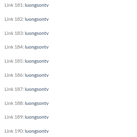
Link 181:
luongsontv
Link 182:
luongsontv
Link 183:
luongsontv
Link 184:
luongsontv
Link 185:
luongsontv
Link 186:
luongsontv
Link 187:
luongsontv
Link 188:
luongsontv
Link 189:
luongsontv
Link 190:
luongsontv