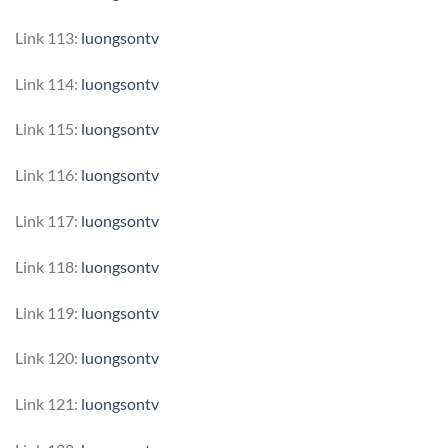
Link 113:
luongsontv
Link 114:
luongsontv
Link 115:
luongsontv
Link 116:
luongsontv
Link 117:
luongsontv
Link 118:
luongsontv
Link 119:
luongsontv
Link 120:
luongsontv
Link 121:
luongsontv