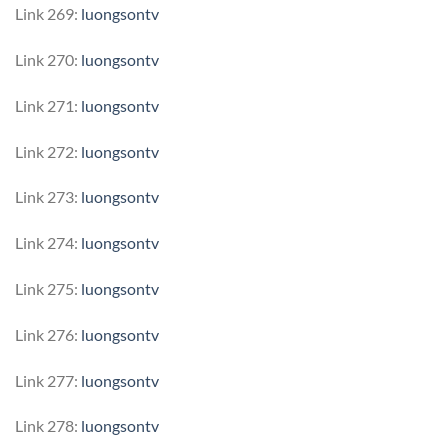
Link 269:
luongsontv
Link 270:
luongsontv
Link 271:
luongsontv
Link 272:
luongsontv
Link 273:
luongsontv
Link 274:
luongsontv
Link 275:
luongsontv
Link 276:
luongsontv
Link 277:
luongsontv
Link 278:
luongsontv