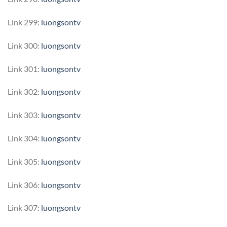
Link 299:
luongsontv
Link 300:
luongsontv
Link 301:
luongsontv
Link 302:
luongsontv
Link 303:
luongsontv
Link 304:
luongsontv
Link 305:
luongsontv
Link 306:
luongsontv
Link 307:
luongsontv