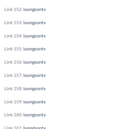
Link 152:
luongsontv
Link 153:
luongsontv
Link 154:
luongsontv
Link 155:
luongsontv
Link 156:
luongsontv
Link 157:
luongsontv
Link 158:
luongsontv
Link 159:
luongsontv
Link 160:
luongsontv
Link 161:
luongsontv