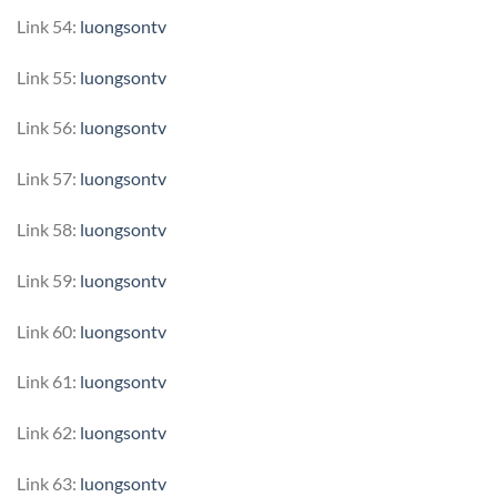
Link 54:
luongsontv
Link 55:
luongsontv
Link 56:
luongsontv
Link 57:
luongsontv
Link 58:
luongsontv
Link 59:
luongsontv
Link 60:
luongsontv
Link 61:
luongsontv
Link 62:
luongsontv
Link 63:
luongsontv