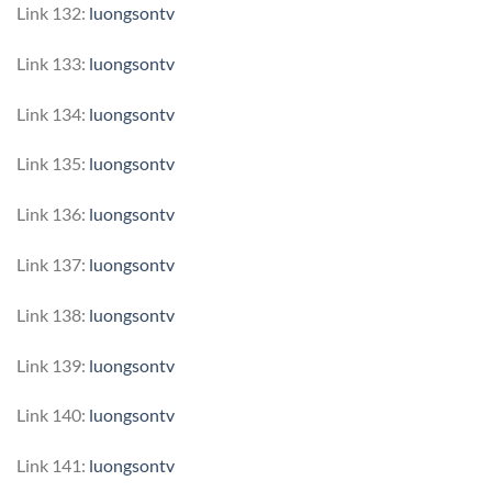
Link 132:
luongsontv
Link 133:
luongsontv
Link 134:
luongsontv
Link 135:
luongsontv
Link 136:
luongsontv
Link 137:
luongsontv
Link 138:
luongsontv
Link 139:
luongsontv
Link 140:
luongsontv
Link 141:
luongsontv