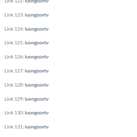
Link 122:
luongsontv
Link 123:
luongsontv
Link 124:
luongsontv
Link 125:
luongsontv
Link 126:
luongsontv
Link 127:
luongsontv
Link 128:
luongsontv
Link 129:
luongsontv
Link 130:
luongsontv
Link 131:
luongsontv