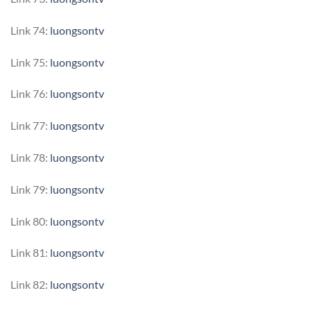
Link 74:
luongsontv
Link 75:
luongsontv
Link 76:
luongsontv
Link 77:
luongsontv
Link 78:
luongsontv
Link 79:
luongsontv
Link 80:
luongsontv
Link 81:
luongsontv
Link 82:
luongsontv