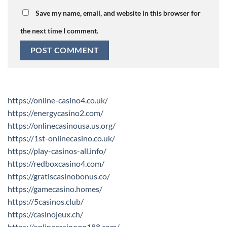
Save my name, email, and website in this browser for
the next time I comment.
https://online-casino4.co.uk/
https://energycasino2.com/
https://onlinecasinousa.us.org/
https://1st-onlinecasino.co.uk/
https://play-casinos-all.info/
https://redboxcasino4.com/
https://gratiscasinobonus.co/
https://gamecasino.homes/
https://5casinos.club/
https://casinojeux.ch/
https://onlinecasinoqq188.com/