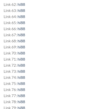
Link 62:
hi88
Link 63:
hi88
Link 64:
hi88
Link 65:
hi88
Link 66:
hi88
Link 67:
hi88
Link 68:
hi88
Link 69:
hi88
Link 70:
hi88
Link 71:
hi88
Link 72:
hi88
Link 73:
hi88
Link 74:
hi88
Link 75:
hi88
Link 76:
hi88
Link 77:
hi88
Link 78:
hi88
Link 79:
hi88