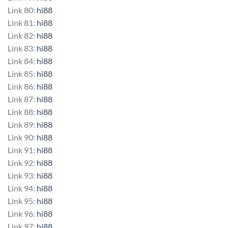
Link 80:
hi88
Link 81:
hi88
Link 82:
hi88
Link 83:
hi88
Link 84:
hi88
Link 85:
hi88
Link 86:
hi88
Link 87:
hi88
Link 88:
hi88
Link 89:
hi88
Link 90:
hi88
Link 91:
hi88
Link 92:
hi88
Link 93:
hi88
Link 94:
hi88
Link 95:
hi88
Link 96:
hi88
Link 97:
hi88