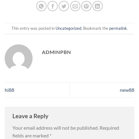
This entry was posted in
Uncategorized
. Bookmark the
permalink
.
ADMINPBN
hi88
new88
Leave a Reply
Your email address will not be published.
Required
fields are marked
*