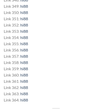
Link 349:
hi88
Link 350:
hi88
Link 351:
hi88
Link 352:
hi88
Link 353:
hi88
Link 354:
hi88
Link 355:
hi88
Link 356:
hi88
Link 357:
hi88
Link 358:
hi88
Link 359:
hi88
Link 360:
hi88
Link 361:
hi88
Link 362:
hi88
Link 363:
hi88
Link 364:
hi88