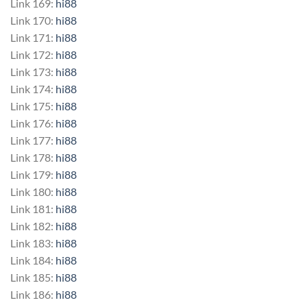
Link 169:
hi88
Link 170:
hi88
Link 171:
hi88
Link 172:
hi88
Link 173:
hi88
Link 174:
hi88
Link 175:
hi88
Link 176:
hi88
Link 177:
hi88
Link 178:
hi88
Link 179:
hi88
Link 180:
hi88
Link 181:
hi88
Link 182:
hi88
Link 183:
hi88
Link 184:
hi88
Link 185:
hi88
Link 186:
hi88