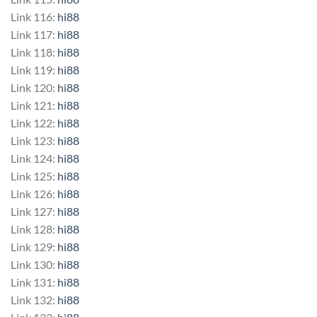
Link 116:
hi88
Link 117:
hi88
Link 118:
hi88
Link 119:
hi88
Link 120:
hi88
Link 121:
hi88
Link 122:
hi88
Link 123:
hi88
Link 124:
hi88
Link 125:
hi88
Link 126:
hi88
Link 127:
hi88
Link 128:
hi88
Link 129:
hi88
Link 130:
hi88
Link 131:
hi88
Link 132:
hi88