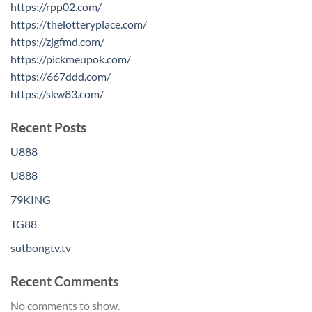
https://rpp02.com/
https://thelotteryplace.com/
https://zjgfmd.com/
https://pickmeupok.com/
https://667ddd.com/
https://skw83.com/
Recent Posts
U888
U888
79KING
TG88
sutbongtv.tv
Recent Comments
No comments to show.