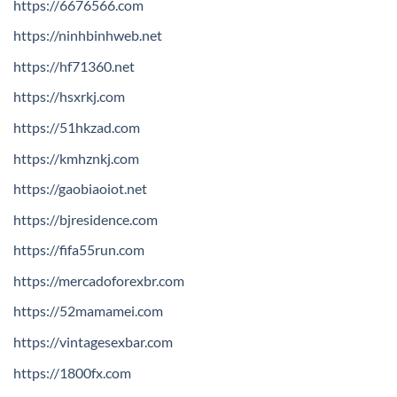
https://6676566.com
https://ninhbinhweb.net
https://hf71360.net
https://hsxrkj.com
https://51hkzad.com
https://kmhznkj.com
https://gaobiaoiot.net
https://bjresidence.com
https://fifa55run.com
https://mercadoforexbr.com
https://52mamamei.com
https://vintagesexbar.com
https://1800fx.com