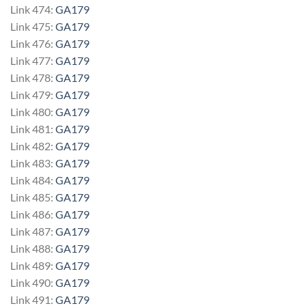
Link 474:
GA179
Link 475:
GA179
Link 476:
GA179
Link 477:
GA179
Link 478:
GA179
Link 479:
GA179
Link 480:
GA179
Link 481:
GA179
Link 482:
GA179
Link 483:
GA179
Link 484:
GA179
Link 485:
GA179
Link 486:
GA179
Link 487:
GA179
Link 488:
GA179
Link 489:
GA179
Link 490:
GA179
Link 491:
GA179