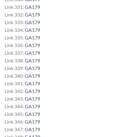
Link 331:
GA179
Link 332:
GA179
Link 333:
GA179
Link 334:
GA179
Link 335:
GA179
Link 336:
GA179
Link 337:
GA179
Link 338:
GA179
Link 339:
GA179
Link 340:
GA179
Link 341:
GA179
Link 342:
GA179
Link 343:
GA179
Link 344:
GA179
Link 345:
GA179
Link 346:
GA179
Link 347:
GA179
Link 348:
GA179