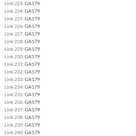
Link 223:
GA179
Link 224:
GA179
Link 225:
GA179
Link 226:
GA179
Link 227:
GA179
Link 228:
GA179
Link 229:
GA179
Link 230:
GA179
Link 231:
GA179
Link 232:
GA179
Link 233:
GA179
Link 234:
GA179
Link 235:
GA179
Link 236:
GA179
Link 237:
GA179
Link 238:
GA179
Link 239:
GA179
Link 240:
GA179