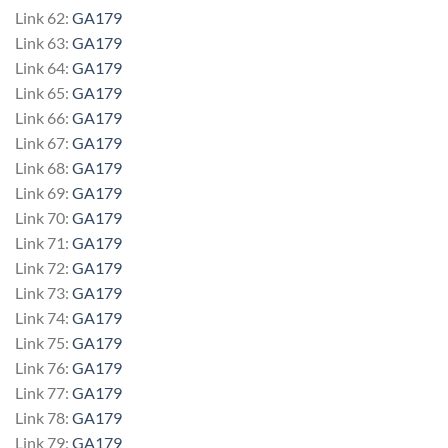
Link 62:
GA179
Link 63:
GA179
Link 64:
GA179
Link 65:
GA179
Link 66:
GA179
Link 67:
GA179
Link 68:
GA179
Link 69:
GA179
Link 70:
GA179
Link 71:
GA179
Link 72:
GA179
Link 73:
GA179
Link 74:
GA179
Link 75:
GA179
Link 76:
GA179
Link 77:
GA179
Link 78:
GA179
Link 79:
GA179