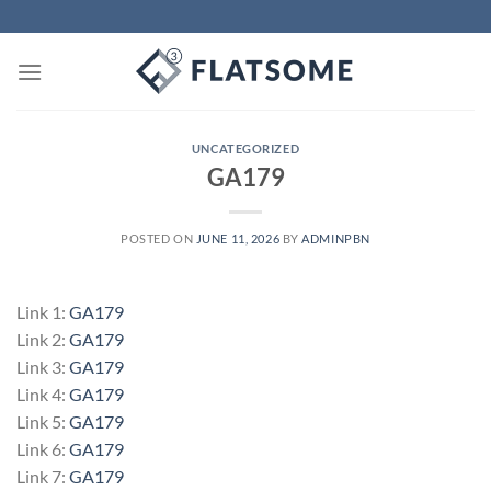
Skip
to
content
UNCATEGORIZED
GA179
POSTED ON
JUNE 11, 2026
BY
ADMINPBN
Link 1:
GA179
Link 2:
GA179
Link 3:
GA179
Link 4:
GA179
Link 5:
GA179
Link 6:
GA179
Link 7:
GA179