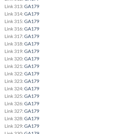
Link 313:
GA179
Link 314:
GA179
Link 315:
GA179
Link 316:
GA179
Link 317:
GA179
Link 318:
GA179
Link 319:
GA179
Link 320:
GA179
Link 321:
GA179
Link 322:
GA179
Link 323:
GA179
Link 324:
GA179
Link 325:
GA179
Link 326:
GA179
Link 327:
GA179
Link 328:
GA179
Link 329:
GA179
Link 330:
GA179