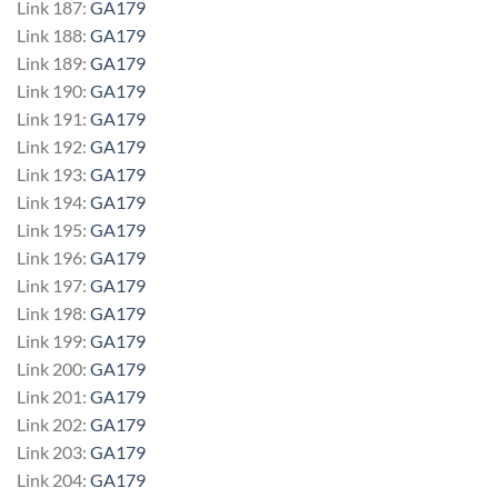
Link 187:
GA179
Link 188:
GA179
Link 189:
GA179
Link 190:
GA179
Link 191:
GA179
Link 192:
GA179
Link 193:
GA179
Link 194:
GA179
Link 195:
GA179
Link 196:
GA179
Link 197:
GA179
Link 198:
GA179
Link 199:
GA179
Link 200:
GA179
Link 201:
GA179
Link 202:
GA179
Link 203:
GA179
Link 204:
GA179