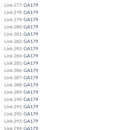
Link 277:
GA179
Link 278:
GA179
Link 279:
GA179
Link 280:
GA179
Link 281:
GA179
Link 282:
GA179
Link 283:
GA179
Link 284:
GA179
Link 285:
GA179
Link 286:
GA179
Link 287:
GA179
Link 288:
GA179
Link 289:
GA179
Link 290:
GA179
Link 291:
GA179
Link 292:
GA179
Link 293:
GA179
Link 294:
GA179