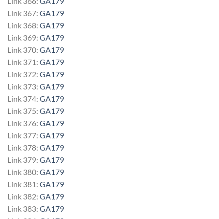
Link 366:
GA179
Link 367:
GA179
Link 368:
GA179
Link 369:
GA179
Link 370:
GA179
Link 371:
GA179
Link 372:
GA179
Link 373:
GA179
Link 374:
GA179
Link 375:
GA179
Link 376:
GA179
Link 377:
GA179
Link 378:
GA179
Link 379:
GA179
Link 380:
GA179
Link 381:
GA179
Link 382:
GA179
Link 383:
GA179