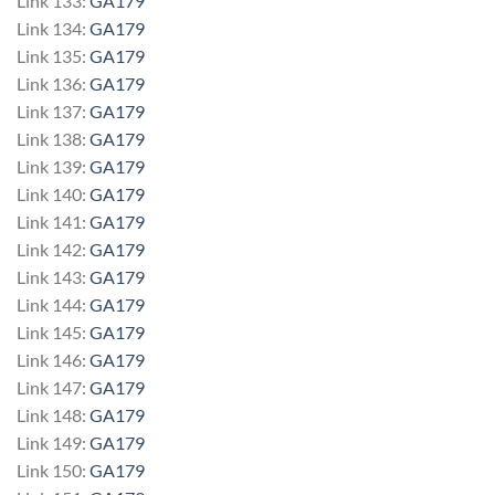
Link 133:
GA179
Link 134:
GA179
Link 135:
GA179
Link 136:
GA179
Link 137:
GA179
Link 138:
GA179
Link 139:
GA179
Link 140:
GA179
Link 141:
GA179
Link 142:
GA179
Link 143:
GA179
Link 144:
GA179
Link 145:
GA179
Link 146:
GA179
Link 147:
GA179
Link 148:
GA179
Link 149:
GA179
Link 150:
GA179