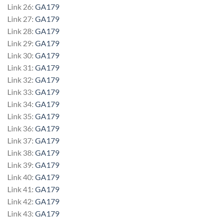
Link 26:
GA179
Link 27:
GA179
Link 28:
GA179
Link 29:
GA179
Link 30:
GA179
Link 31:
GA179
Link 32:
GA179
Link 33:
GA179
Link 34:
GA179
Link 35:
GA179
Link 36:
GA179
Link 37:
GA179
Link 38:
GA179
Link 39:
GA179
Link 40:
GA179
Link 41:
GA179
Link 42:
GA179
Link 43:
GA179