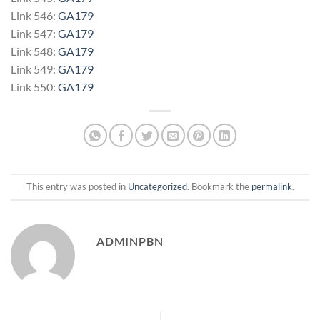
Link 546:
GA179
Link 547:
GA179
Link 548:
GA179
Link 549:
GA179
Link 550:
GA179
This entry was posted in
Uncategorized
. Bookmark the
permalink
.
ADMINPBN