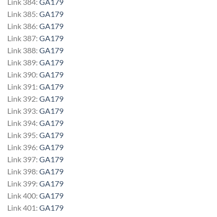
Link 384:
GA179
Link 385:
GA179
Link 386:
GA179
Link 387:
GA179
Link 388:
GA179
Link 389:
GA179
Link 390:
GA179
Link 391:
GA179
Link 392:
GA179
Link 393:
GA179
Link 394:
GA179
Link 395:
GA179
Link 396:
GA179
Link 397:
GA179
Link 398:
GA179
Link 399:
GA179
Link 400:
GA179
Link 401:
GA179