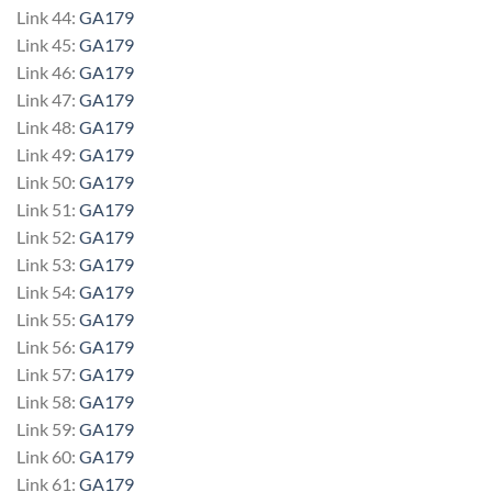
Link 44:
GA179
Link 45:
GA179
Link 46:
GA179
Link 47:
GA179
Link 48:
GA179
Link 49:
GA179
Link 50:
GA179
Link 51:
GA179
Link 52:
GA179
Link 53:
GA179
Link 54:
GA179
Link 55:
GA179
Link 56:
GA179
Link 57:
GA179
Link 58:
GA179
Link 59:
GA179
Link 60:
GA179
Link 61:
GA179