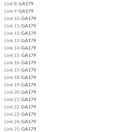
Link 8:
GA179
Link 9:
GA179
Link 10:
GA179
Link 11:
GA179
Link 12:
GA179
Link 13:
GA179
Link 14:
GA179
Link 15:
GA179
Link 16:
GA179
Link 17:
GA179
Link 18:
GA179
Link 19:
GA179
Link 20:
GA179
Link 21:
GA179
Link 22:
GA179
Link 23:
GA179
Link 24:
GA179
Link 25:
GA179