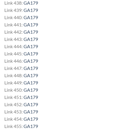
Link 438:
GA179
Link 439:
GA179
Link 440:
GA179
Link 441:
GA179
Link 442:
GA179
Link 443:
GA179
Link 444:
GA179
Link 445:
GA179
Link 446:
GA179
Link 447:
GA179
Link 448:
GA179
Link 449:
GA179
Link 450:
GA179
Link 451:
GA179
Link 452:
GA179
Link 453:
GA179
Link 454:
GA179
Link 455:
GA179