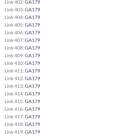
Link 402:
GA179
Link 403:
GA179
Link 404:
GA179
Link 405:
GA179
Link 406:
GA179
Link 407:
GA179
Link 408:
GA179
Link 409:
GA179
Link 410:
GA179
Link 411:
GA179
Link 412:
GA179
Link 413:
GA179
Link 414:
GA179
Link 415:
GA179
Link 416:
GA179
Link 417:
GA179
Link 418:
GA179
Link 419:
GA179