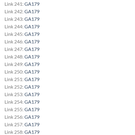
Link 241:
GA179
Link 242:
GA179
Link 243:
GA179
Link 244:
GA179
Link 245:
GA179
Link 246:
GA179
Link 247:
GA179
Link 248:
GA179
Link 249:
GA179
Link 250:
GA179
Link 251:
GA179
Link 252:
GA179
Link 253:
GA179
Link 254:
GA179
Link 255:
GA179
Link 256:
GA179
Link 257:
GA179
Link 258:
GA179