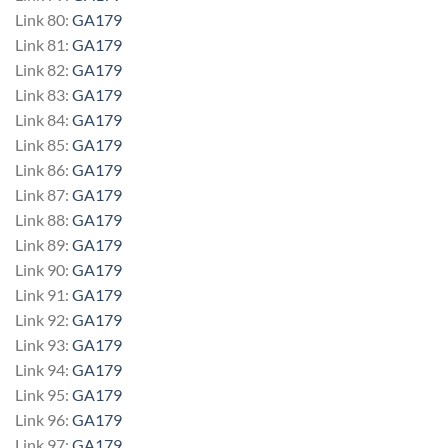
Link 80:
GA179
Link 81:
GA179
Link 82:
GA179
Link 83:
GA179
Link 84:
GA179
Link 85:
GA179
Link 86:
GA179
Link 87:
GA179
Link 88:
GA179
Link 89:
GA179
Link 90:
GA179
Link 91:
GA179
Link 92:
GA179
Link 93:
GA179
Link 94:
GA179
Link 95:
GA179
Link 96:
GA179
Link 97:
GA179