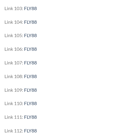
Link 103:
FLY88
Link 104:
FLY88
Link 105:
FLY88
Link 106:
FLY88
Link 107:
FLY88
Link 108:
FLY88
Link 109:
FLY88
Link 110:
FLY88
Link 111:
FLY88
Link 112:
FLY88