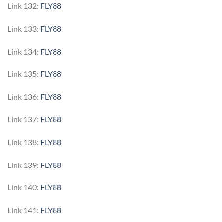
Link 132:
FLY88
Link 133:
FLY88
Link 134:
FLY88
Link 135:
FLY88
Link 136:
FLY88
Link 137:
FLY88
Link 138:
FLY88
Link 139:
FLY88
Link 140:
FLY88
Link 141:
FLY88