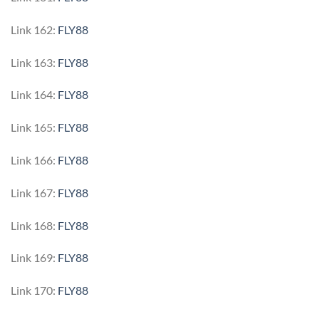
Link 162:
FLY88
Link 163:
FLY88
Link 164:
FLY88
Link 165:
FLY88
Link 166:
FLY88
Link 167:
FLY88
Link 168:
FLY88
Link 169:
FLY88
Link 170:
FLY88