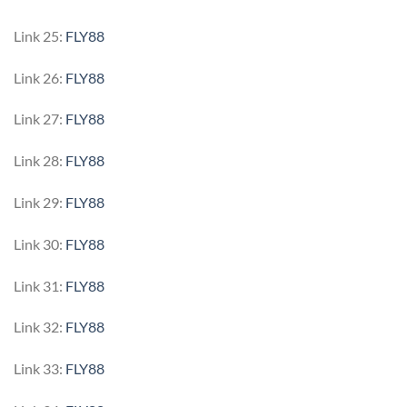
Link 25:
FLY88
Link 26:
FLY88
Link 27:
FLY88
Link 28:
FLY88
Link 29:
FLY88
Link 30:
FLY88
Link 31:
FLY88
Link 32:
FLY88
Link 33:
FLY88