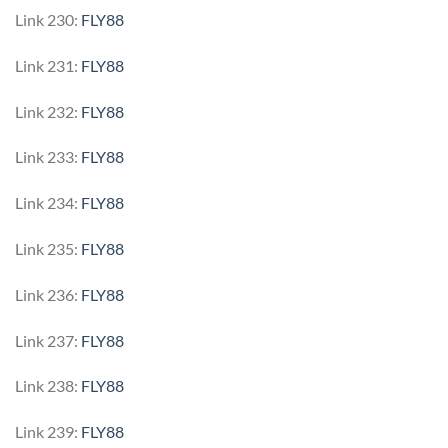
Link 230:
FLY88
Link 231:
FLY88
Link 232:
FLY88
Link 233:
FLY88
Link 234:
FLY88
Link 235:
FLY88
Link 236:
FLY88
Link 237:
FLY88
Link 238:
FLY88
Link 239:
FLY88