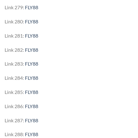
Link 279:
FLY88
Link 280:
FLY88
Link 281:
FLY88
Link 282:
FLY88
Link 283:
FLY88
Link 284:
FLY88
Link 285:
FLY88
Link 286:
FLY88
Link 287:
FLY88
Link 288:
FLY88