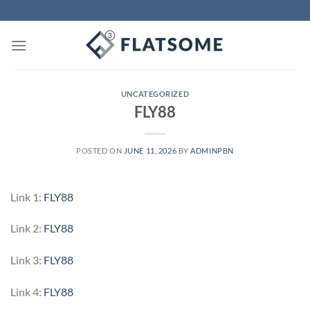
Skip
to
content
UNCATEGORIZED
FLY88
POSTED ON
JUNE 11, 2026
BY
ADMINPBN
Link 1:
FLY88
Link 2:
FLY88
Link 3:
FLY88
Link 4:
FLY88