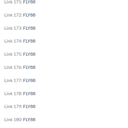
Link 171:
FLY88
Link 172:
FLY88
Link 173:
FLY88
Link 174:
FLY88
Link 175:
FLY88
Link 176:
FLY88
Link 177:
FLY88
Link 178:
FLY88
Link 179:
FLY88
Link 180:
FLY88