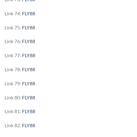
Link 74:
FLY88
Link 75:
FLY88
Link 76:
FLY88
Link 77:
FLY88
Link 78:
FLY88
Link 79:
FLY88
Link 80:
FLY88
Link 81:
FLY88
Link 82:
FLY88