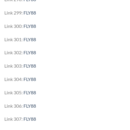
Link 299:
FLY88
Link 300:
FLY88
Link 301:
FLY88
Link 302:
FLY88
Link 303:
FLY88
Link 304:
FLY88
Link 305:
FLY88
Link 306:
FLY88
Link 307:
FLY88