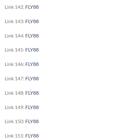
Link 142:
FLY88
Link 143:
FLY88
Link 144:
FLY88
Link 145:
FLY88
Link 146:
FLY88
Link 147:
FLY88
Link 148:
FLY88
Link 149:
FLY88
Link 150:
FLY88
Link 151:
FLY88